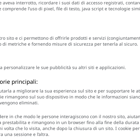
 aveva interrotto, ricordare i suoi dati di accesso registrati, conta
 comprende l’uso di pixel, file di testo, java script e tecnologie sim
tro sito e ci permettono di offrirle prodotti e servizi (congiuntament
uso di metriche e fornendo misure di sicurezza per tenerla al sicuro.
a a personalizzare le sue pubblicità su altri siti e applicazioni.
rie principali:
utarla a migliorare la sua esperienza sul sito e per supportare le at
okie rimangono sul suo dispositivo in modo che le informazioni siano
e vengono eliminati.
edere in che modo le persone interagiscono con il nostro sito, aiutan
prestabilita e rimangono in un browser fino alla fine della durata 
 volta che lo visita, anche dopo la chiusura di un sito. I cookie pe
a una sessione e l’altra.