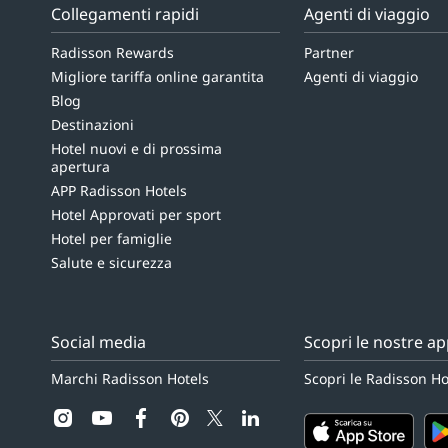
Collegamenti rapidi
Agenti di viaggio
Radisson Rewards
Partner
Migliore tariffa online garantita
Agenti di viaggio
Blog
Destinazioni
Hotel nuovi e di prossima
apertura
APP Radisson Hotels
Hotel Approvati per sport
Hotel per famiglie
Salute e sicurezza
Social media
Scopri le nostre a
Marchi Radisson Hotels
Scopri le Radisson H
instagram
youtube
facebook
pinterest
linkedin
twitter