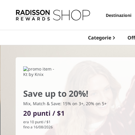
Destinazioni
Categorie
Off
Save up to 20%!
Tree free toilet paper
made from soft, organic
Mix, Match & Save: 15% on 3+, 20% on 5+
bamboo.
20 punti / $1
PlantPaper is septic safe and free from toxins such as
era
10 punti / $1
bleach and formaldehyde. Suscribe and save today!
fino a 16/08/2026