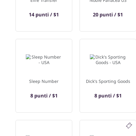
Elife Transfer
Noble Panacea US
14 punti / $1
20 punti / $1
Sleep Number
Dick's Sporting Goods
8 punti / $1
8 punti / $1