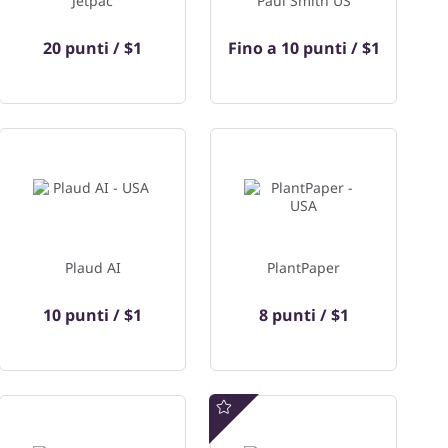
Jetpac
Paul Smith US
20 punti / $1
Fino a
10 punti / $1
Plaud AI
PlantPaper
10 punti / $1
8 punti / $1
Offerta speciale