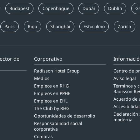
Budapest
Copenhague
Dubái
Dublín
Gr
París
Riga
Shanghái
Estocolmo
Zúrich
sector de
Corporativo
Informació
Radisson Hotel Group
Centro de pr
Medios
Aviso legal
Empleos en RHG
Términos y 
Radisson Re
Empleos en PPHE
Acuerdo de u
Empleos en EHL
Accesibilidad
The Club by RHG
Declaración 
Oportunidades de desarrollo
moderna
Responsabilidad social
corporativa
Compras