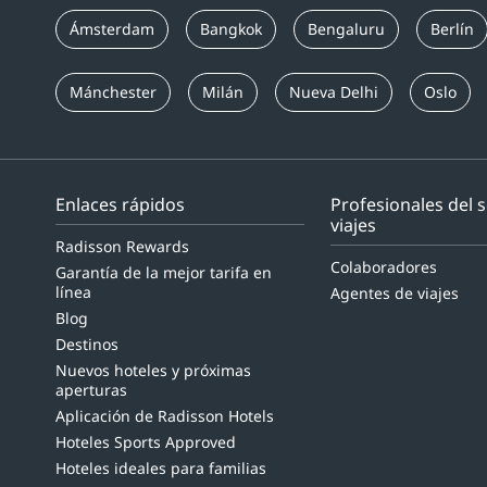
Ámsterdam
Bangkok
Bengaluru
Berlín
Mánchester
Milán
Nueva Delhi
Oslo
Enlaces rápidos
Profesionales del 
viajes
Radisson Rewards
Colaboradores
Garantía de la mejor tarifa en
línea
Agentes de viajes
Blog
Destinos
Nuevos hoteles y próximas
aperturas
Aplicación de Radisson Hotels
Hoteles Sports Approved
Hoteles ideales para familias