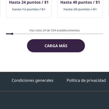
Hasta
24 puntos / $1
Hasta
40 puntos / $1
hasta
12 puntos / $1
hasta
30 puntos / $1
Has visto 24 de
334
establecimientos
CARGA MÁS
Condiciones generales
Política de privacidad