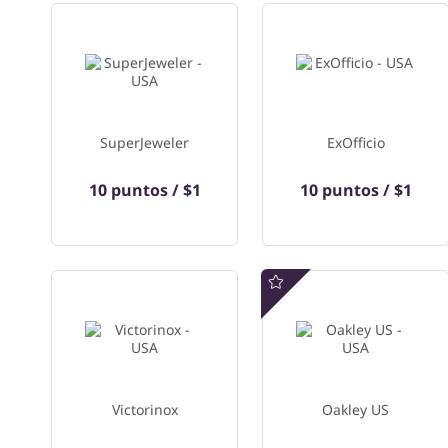
SuperJeweler
ExOfficio
10 puntos / $1
10 puntos / $1
Oferta especial
Victorinox
Oakley US