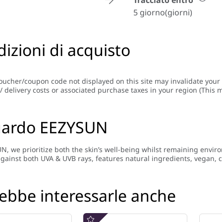
Tracciato entro
5 giorno(giorni)
izioni di acquisto
oucher/coupon code not displayed on this site may invalidate your
/ delivery costs or associated purchase taxes in your region (This m
uardo EEZYSUN
N, we prioritize both the skin’s well-being whilst remaining envir
gainst both UVA & UVB rays, features natural ingredients, vegan, cr
ebbe interessarle anche