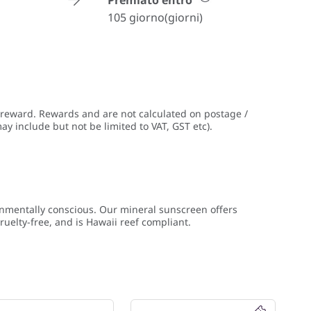
Premiato entro
105 giorno(giorni)
 reward. Rewards and are not calculated on postage /
ay include but not be limited to VAT, GST etc).
onmentally conscious. Our mineral sunscreen offers
uelty-free, and is Hawaii reef compliant.