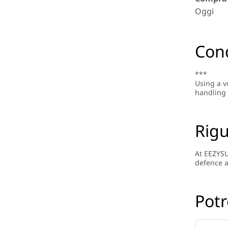
Oggi
Cond
***
Using a v
handling 
Rig
At EEZYSU
defence a
Potr