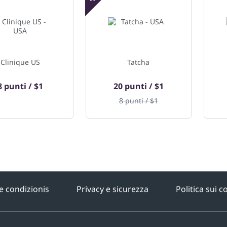
Offerta speciale
Clinique US
Tatcha
8 punti / $1
20 punti / $1
8 punti / $1
e condizionis
Privacy e sicurezza
Politica sui c