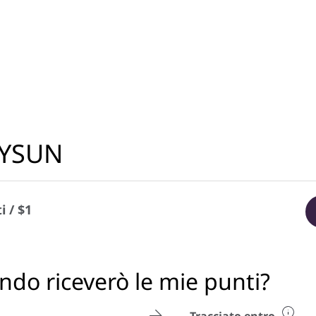
ZYSUN
i / $1
do riceverò le mie punti?