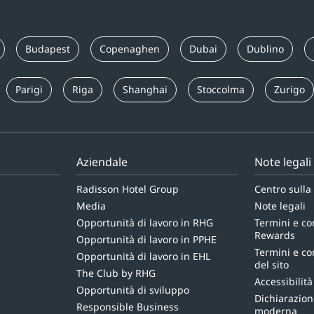
Budapest
Copenaghen
Dubai
Dublino
Parigi
Riga
Shanghai
Stoccolma
Zurigo
Aziendale
Note legali
Radisson Hotel Group
Centro sulla
Media
Note legali
Opportunità di lavoro in RHG
Termini e co
Rewards
Opportunità di lavoro in PPHE
Termini e con
Opportunità di lavoro in EHL
del sito
The Club by RHG
Accessibilità
Opportunità di sviluppo
Dichiarazion
Responsible Business
moderna