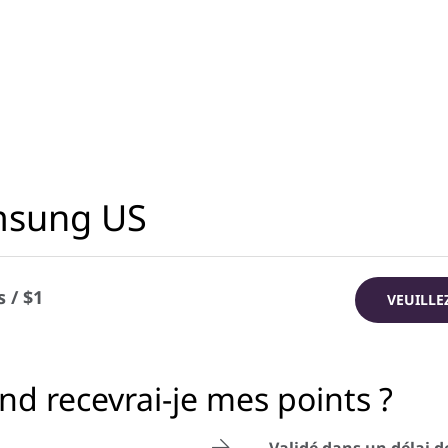
sung US
s / $1
VEUILLE
d recevrai-je mes points ?