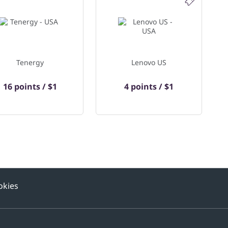
Tenergy
Lenovo US
16 points / $1
4 points / $1
okies