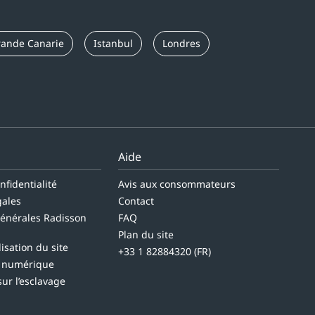
rande Canarie
Istanbul
Londres
Aide
nfidentialité
Avis aux consommateurs
gales
Contact
générales Radisson
FAQ
Plan du site
lisation du site
+33 1 82884320 (FR)
é numérique
sur l’esclavage