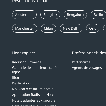
Destinations tendance
Amsterdam
Bangkok
Bengaluru
Berlin
Manchester
Milan
New Delhi
Oslo
Liens rapides
Professionnels de
Radisson Rewards
Partenaires
Garantie des meilleurs tarifs en
Agents de voyages
ligne
Blog
Destinations
Nouveaux et futurs hôtels
Application Radisson Hotels
Hôtels adaptés aux sportifs
Hôtels adaptés aux Familles