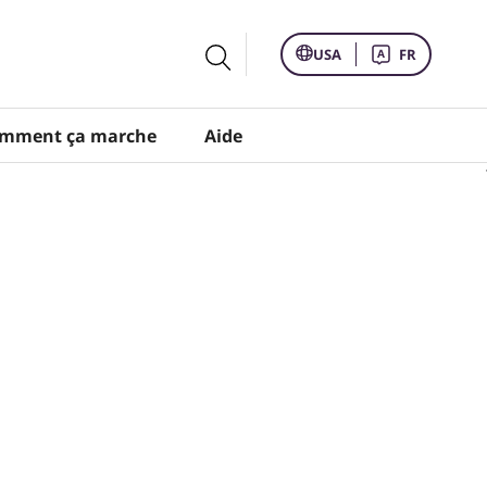
USA
FR
mment ça marche
Aide