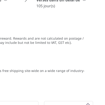
de
Versés dans un délai de
105 jour(s)
 reward. Rewards and are not calculated on postage /
ay include but not be limited to VAT, GST etc).
s free shipping site-wide on a wide range of industry-