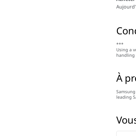
Aujourd'
Cond
***
Using a v
handling 
À p
Samsung i
leading S
Vous