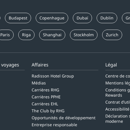
Budapest
Copenhague
Dubaï
Dublin
G
Paris
Riga
Shanghai
Stockholm
Zurich
s voyages
Affaires
Légal
Radisson Hotel Group
Centre de co
Médias
Mentions lé
Carrières RHG
Conditions 
Rewards
Carrières PPHE
Contrat d’uti
Carrières EHL
Accessibilit
The Club by RHG
Déclaration 
Opportunités de développement
moderne
Entreprise responsable