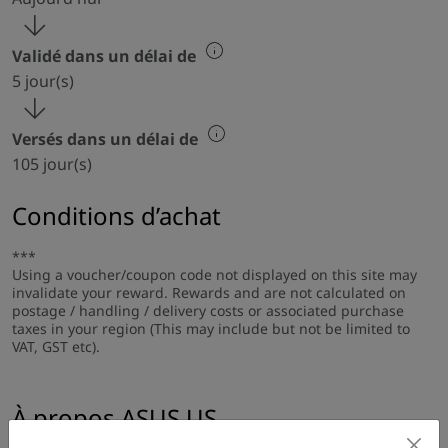
Validé dans un délai de
5 jour(s)
Versés dans un délai de
105 jour(s)
Conditions d’achat
***
Using a voucher/coupon code not displayed on this site may
invalidate your reward. Rewards and are not calculated on
postage / handling / delivery costs or associated purchase
taxes in your region (This may include but not be limited to
VAT, GST etc).
À propos ASUS US