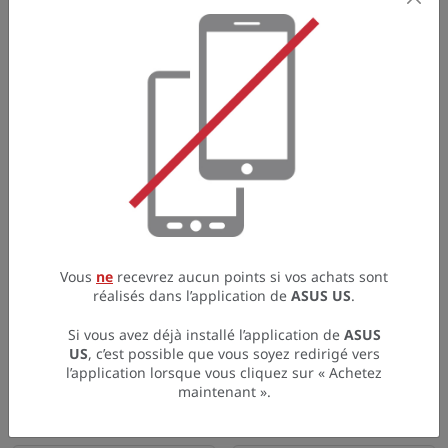
Established in 1989, ASUS is a global technology leader
creating innovative and intuitive products with the goal of
delivering incredible experiences and enhancing the lives of
our customers. This includes laptops, monitors, graphic cards,
routers, phones, desktops, motherboards and more.
Vous pourriez aussi aimer
Vous
ne
recevrez aucun points si vos achats sont
réalisés dans l’application de
ASUS US
.
Samsung US
Logitech
Si vous avez déjà installé l’application de
ASUS
US
, c’est possible que vous soyez redirigé vers
4 points / $1
8 points / $1
l’application lorsque vous cliquez sur « Achetez
maintenant ».