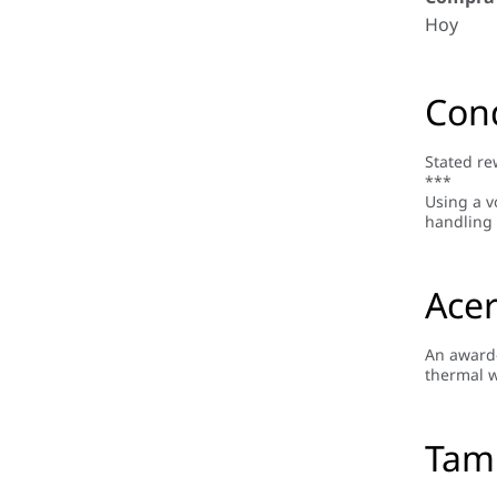
Hoy
Con
Stated re
***
Using a v
handling 
Ace
An award-
thermal w
Tamb