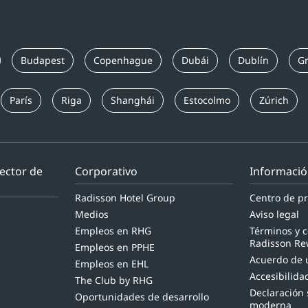
Budapest
Copenhague
Dubái
Dublín
Gr
París
Riga
Shanghái
Estocolmo
Zúrich
sector de
Corporativo
Informació
Radisson Hotel Group
Centro de pr
Medios
Aviso legal
Empleos en RHG
Términos y 
Radisson Re
Empleos en PPHE
Acuerdo de u
Empleos en EHL
Accesibilidad
The Club by RHG
Declaración 
Oportunidades de desarrollo
moderna