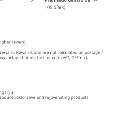
Premiado dentro de
105 día(s)
higher reward.
 reward. Rewards and are not calculated on postage /
ay include but not be limited to VAT, GST etc).
ngary’s
roduce restorative and rejuvenating products.