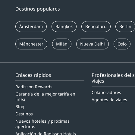
Destinos populares
Ámsterdam
Bangkok
Bengaluru
Berlín
Mánchester
Milán
Nueva Delhi
Oslo
Enlaces rápidos
Profesionales del 
viajes
Radisson Rewards
Colaboradores
Garantía de la mejor tarifa en
línea
Agentes de viajes
Blog
Destinos
Nuevos hoteles y próximas
aperturas
Aplicación de Radisson Hotels