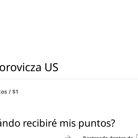
rovicza US
os / $1
ndo recibiré mis puntos?