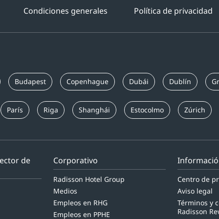
Condiciones generales
Política de privacidad
Budapest
Copenhague
Dubái
Dublín
Gr
París
Riga
Shanghái
Estocolmo
Zúrich
sector de
Corporativo
Informació
Radisson Hotel Group
Centro de pr
Medios
Aviso legal
Empleos en RHG
Términos y 
Radisson Re
Empleos en PPHE