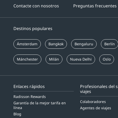
Contacte con nosotros
Preguntas frecuentes
Destinos populares
Ámsterdam
Bangkok
Bengaluru
Berlín
Mánchester
Milán
Nueva Delhi
Oslo
Enlaces rápidos
Profesionales del 
viajes
Radisson Rewards
Colaboradores
Garantía de la mejor tarifa en
línea
Agentes de viajes
Blog