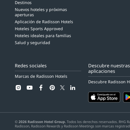
Destinos
Nuevos hoteles y próximas
aperturas
Aplicación de Radisson Hotels
Hoteles Sports Approved
Hoteles ideales para familias
Salud y seguridad
Redes sociales
Descubre nuestra
aplicaciones
Marcas de Radisson Hotels
Descubre Radisson H
instagram
youtube
facebook
pinterest
linkedin
twitter
©
2026
Radisson Hotel Group.
Todos los derechos reservados. RHG Radi
Radisson, Radisson Rewards y Radisson Meetings son marcas registrad