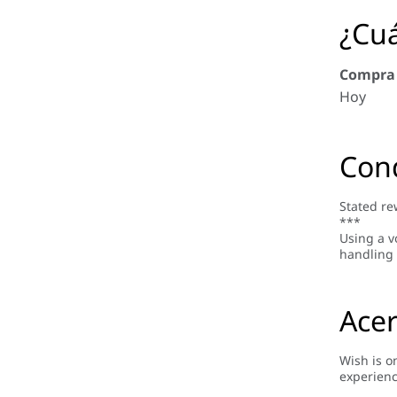
¿Cuá
Compra
Hoy
Con
Stated re
***
Using a v
handling 
Acer
Wish is o
experienc