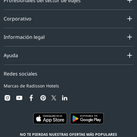
Profesionales del sector de viajes
Corporativo
Información legal
Ayuda
Redes sociales
Marcas de Radisson Hotels
instagram
youtube
facebook
pinterest
linkedin
twitter
NO TE PIERDAS NUESTRAS OFERTAS MÁS POPULARES