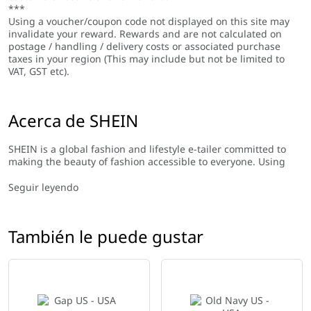
***
Using a voucher/coupon code not displayed on this site may
invalidate your reward. Rewards and are not calculated on
postage / handling / delivery costs or associated purchase
taxes in your region (This may include but not be limited to
VAT, GST etc).
Acerca de SHEIN
SHEIN is a global fashion and lifestyle e-tailer committed to
making the beauty of fashion accessible to everyone. Using
cutting-edge technologies and processes in our design and
sourcing, we are able to stay well-informed of what is in
Seguir leyendo
demand by consumers, reduce inventory waste, and produce
and deliver our products in a timely manner.
También le puede gustar