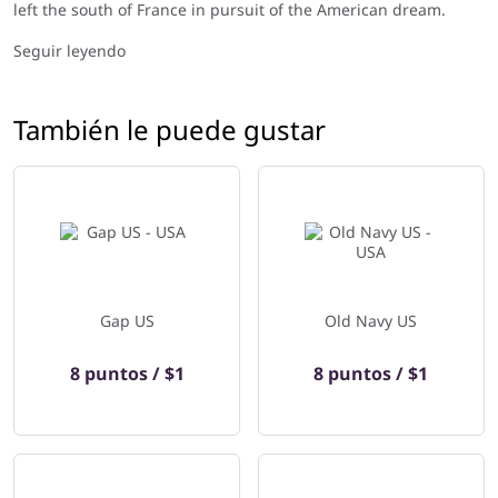
left the south of France in pursuit of the American dream.
Inspired by a European influence, the Marcianos redefined
denim. GUESS quickly became a symbol of a young, sexy and
Seguir leyendo
adventurous lifestyle. Today GUESS is a truly global lifestyle
brand with a full range of denim, apparel and accessories
offered in over 80 countries around the world.
También le puede gustar
Gap US
Old Navy US
8 puntos / $1
8 puntos / $1