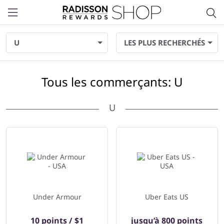
Menu
U
LES PLUS RECHERCHÉS
Tous les commerçants: U
U
9 commerçants affiché ci-dessous
Under Armour
Uber Eats US
10 points / $1
jusqu’à
800 points