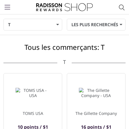
Menu
T
LES PLUS RECHERCHÉS
Tous les commerçants: T
T
55 commerçants affiché ci-dessous
TOMS USA
The Gillette Company
10 points / $1
16 points / $1