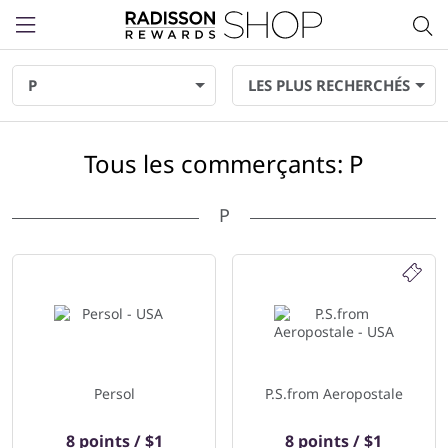
Menu
P
LES PLUS RECHERCHÉS
Tous les commerçants: P
P
45 commerçants affiché ci-dessous
Persol
P.S.from Aeropostale
8 points / $1
8 points / $1