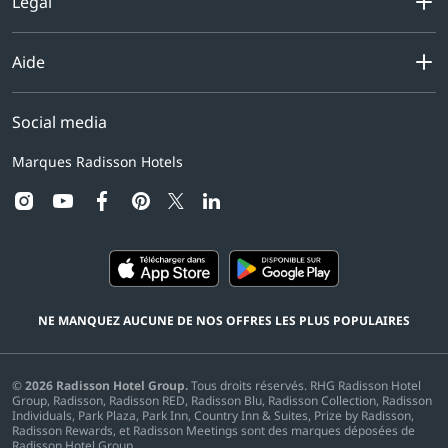
Légal
Aide
Social media
Marques Radisson Hotels
instagram
youtube
facebook
pinterest
linkedin
twitter
NE MANQUEZ AUCUNE DE NOS OFFRES LES PLUS POPULAIRES
©
2026
Radisson Hotel Group.
Tous droits réservés. RHG Radisson Hotel
Group, Radisson, Radisson RED, Radisson Blu, Radisson Collection, Radisson
Individuals, Park Plaza, Park Inn, Country Inn & Suites, Prize by Radisson,
Radisson Rewards, et Radisson Meetings sont des marques déposées de
Radisson Hotel Group.