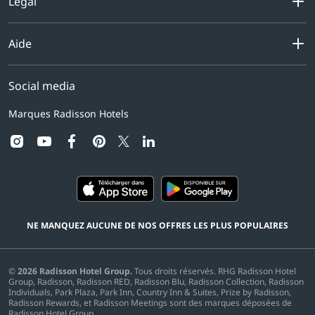
Légal
Aide
Social media
Marques Radisson Hotels
instagram
youtube
facebook
pinterest
linkedin
twitter
NE MANQUEZ AUCUNE DE NOS OFFRES LES PLUS POPULAIRES
©
2026
Radisson Hotel Group.
Tous droits réservés. RHG Radisson Hotel
Group, Radisson, Radisson RED, Radisson Blu, Radisson Collection, Radisson
Individuals, Park Plaza, Park Inn, Country Inn & Suites, Prize by Radisson,
Radisson Rewards, et Radisson Meetings sont des marques déposées de
Radisson Hotel Group.