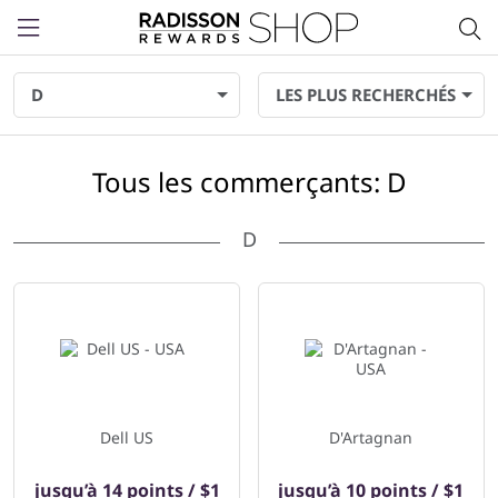
Menu
D
LES PLUS RECHERCHÉS
Tous les commerçants: D
D
37 commerçants affiché ci-dessous
Dell US
D'Artagnan
jusqu’à
14 points / $1
jusqu’à
10 points / $1