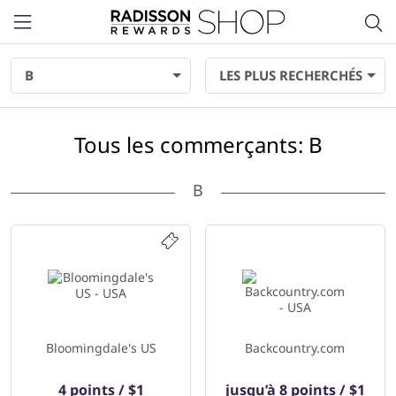
Menu
B
LES PLUS RECHERCHÉS
Tous les commerçants: B
B
57 commerçants affiché ci-dessous
Bloomingdale's US
Backcountry.com
4 points / $1
jusqu’à
8 points / $1