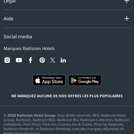
Légal
Aide
Social media
Marques Radisson Hotels
instagram
youtube
facebook
pinterest
linkedin
twitter
NE MANQUEZ AUCUNE DE NOS OFFRES LES PLUS POPULAIRES
©
2026
Radisson Hotel Group.
Tous droits réservés. RHG Radisson Hotel
Group, Radisson, Radisson RED, Radisson Blu, Radisson Collection, Radisson
Individuals, Park Plaza, Park Inn, Country Inn & Suites, Prize by Radisson,
Radisson Rewards, et Radisson Meetings sont des marques déposées de
Radisson Hotel Group.